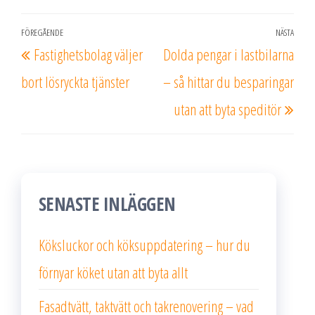
Inläggsnavigering
FÖREGÅENDE
NÄSTA
Föregående
Näs
Fastighetsbolag väljer
Dolda pengar i lastbilarna
inlägg
inlä
bort lösryckta tjänster
– så hittar du besparingar
utan att byta speditör
SENASTE INLÄGGEN
Köksluckor och köksuppdatering – hur du
förnyar köket utan att byta allt
Fasadtvätt, taktvätt och takrenovering – vad