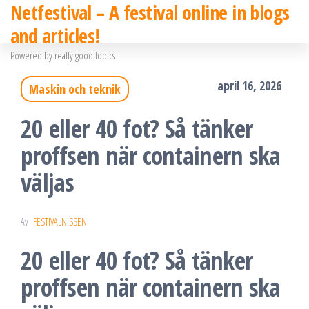
Netfestival – A festival online in blogs
Hoppa
and articles!
till
Powered by really good topics
innehållet
april 16, 2026
Maskin och teknik
20 eller 40 fot? Så tänker
proffsen när containern ska
väljas
Av
FESTIVALNISSEN
20 eller 40 fot? Så tänker
proffsen när containern ska