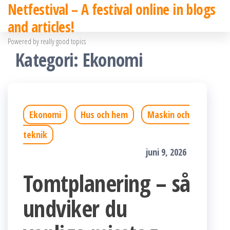
Netfestival – A festival online in blogs
Hoppa
and articles!
till
Powered by really good topics
innehållet
Kategori:
Ekonomi
Ekonomi
Hus och hem
Maskin och
teknik
juni 9, 2026
Tomtplanering – så
undviker du