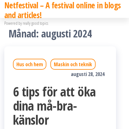
Netfestival – A festival online in blogs
Hoppa
and articles!
till
Powered by really good topics
innehållet
Månad:
augusti 2024
Hus och hem
Maskin och teknik
augusti 28, 2024
6 tips för att öka
dina må-bra-
känslor