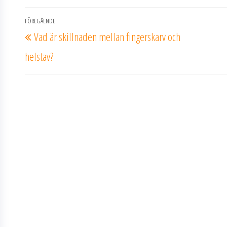
Inläggsnavigering
FÖREGÅENDE
Föregående
Vad är skillnaden mellan fingerskarv och
inlägg
helstav?