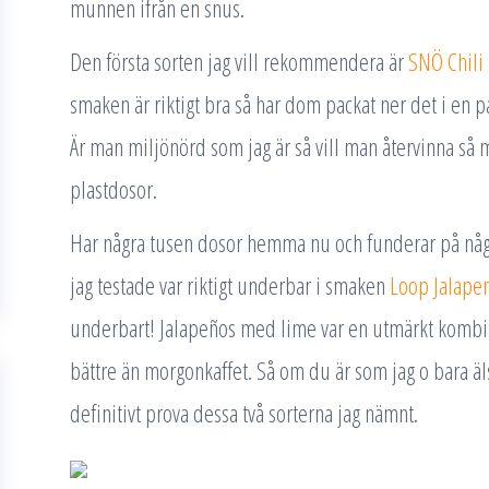
munnen ifrån en snus.
Den första sorten jag vill rekommendera är
SNÖ Chili
smaken är riktigt bra så har dom packat ner det i en p
Är man miljönörd som jag är så vill man återvinna så m
plastdosor.
Har några tusen dosor hemma nu och funderar på någo
jag testade var riktigt underbar i smaken
Loop Jalape
underbart! Jalapeños med lime var en utmärkt kombin
bättre än morgonkaffet. Så om du är som jag o bara älsk
definitivt prova dessa två sorterna jag nämnt.