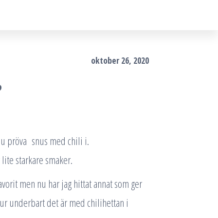
oktober 26, 2020
?
du pröva snus med chili i.
 lite starkare smaker.
vorit men nu har jag hittat annat som ger
hur underbart det är med chilihettan i