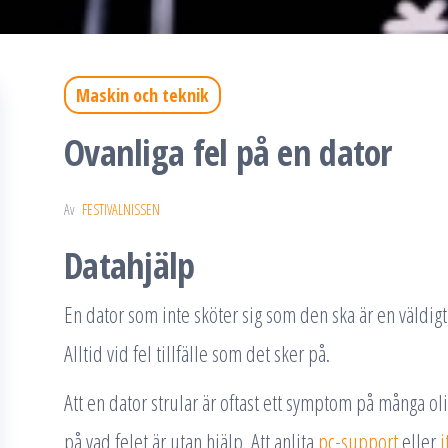
Maskin och teknik
Ovanliga fel på en dator
Av
FESTIVALNISSEN
Datahjälp
En dator som inte sköter sig som den ska är en väldigt
Alltid vid fel tillfälle som det sker på.
Att en dator strular är oftast ett symptom på många oli
på vad felet är utan hjälp. Att anlita
pc-support
eller
i