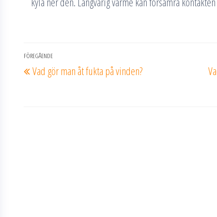
kyla ner den. Långvarig värme kan försämra kontakten
Inläggsnavigering
FÖREGÅENDE
Föregående
Vad gör man åt fukta på vinden?
Va
inlägg