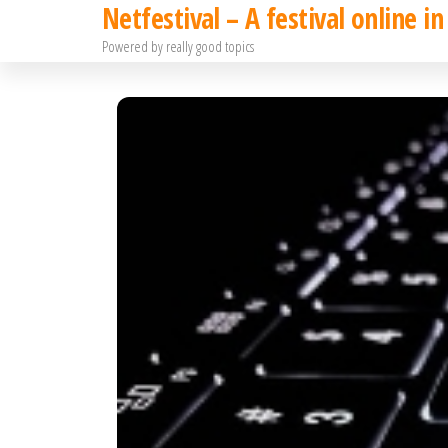
Netfestival – A festival online in
Hoppa
Powered by really good topics
till
innehållet