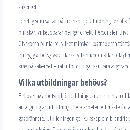
säkerhet.
Företag som satsar på arbetsmiljöutbildning ser ofta f
minskar, vilket sparar pengar direkt. Personalen trivs 
Olyckorna blir färre, vilket minskar kostnaderna för f
en trygg arbetsgivare stärks, vilket underlättar rekryte
krav på säkerhet – rätt utbildningar kan vara avgörand
Vilka utbildningar behövs?
Behovet av arbetsmiljöutbildning varierar mellan olik
anläggning är utbildning i heta arbeten ett måste för a
gasbrännare. Utbildningen ger kunskap om brandrisk
brandsläckning. Den praktiska delen där du själv får s