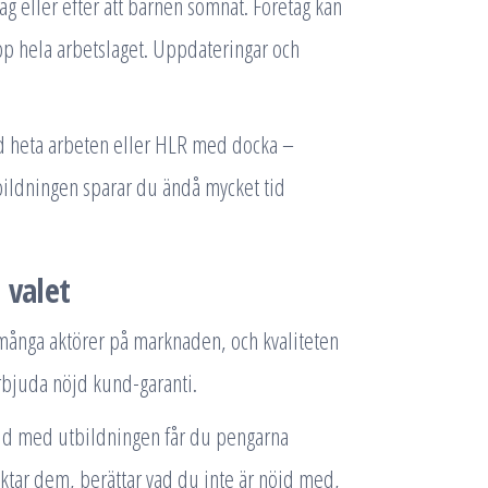
g eller efter att barnen somnat. Företag kan
pp hela arbetslaget. Uppdateringar och
id heta arbeten eller HLR med docka –
bildningen sparar du ändå mycket tid
 valet
s många aktörer på marknaden, och kvaliteten
 erbjuda nöjd kund-garanti.
 nöjd med utbildningen får du pengarna
taktar dem, berättar vad du inte är nöjd med,