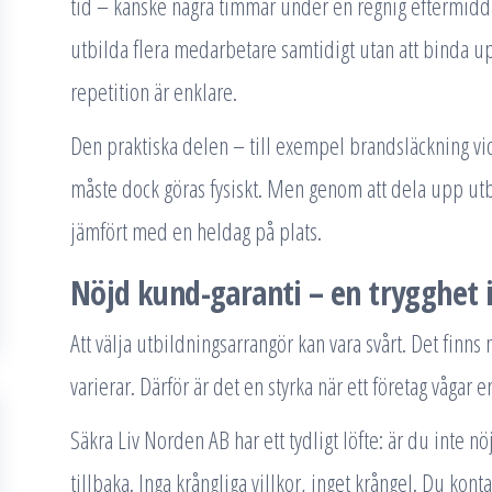
tid – kanske några timmar under en regnig eftermidda
utbilda flera medarbetare samtidigt utan att binda u
repetition är enklare.
Den praktiska delen – till exempel brandsläckning v
måste dock göras fysiskt. Men genom att dela upp ut
jämfört med en heldag på plats.
Nöjd kund-garanti – en trygghet i
Att välja utbildningsarrangör kan vara svårt. Det finn
varierar. Därför är det en styrka när ett företag vågar
Säkra Liv Norden AB har ett tydligt löfte: är du inte
tillbaka. Inga krångliga villkor, inget krångel. Du kon